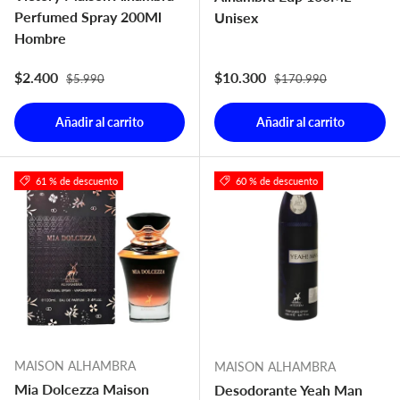
Perfumed Spray 200Ml
Unisex
Hombre
Precio normal
Precio normal
Precio de venta
Precio de venta
$2.400
$10.300
$5.990
$170.990
Añadir al carrito
Añadir al carrito
61 % de descuento
60 % de descuento
MAISON ALHAMBRA
MAISON ALHAMBRA
Mia Dolcezza Maison
Desodorante Yeah Man