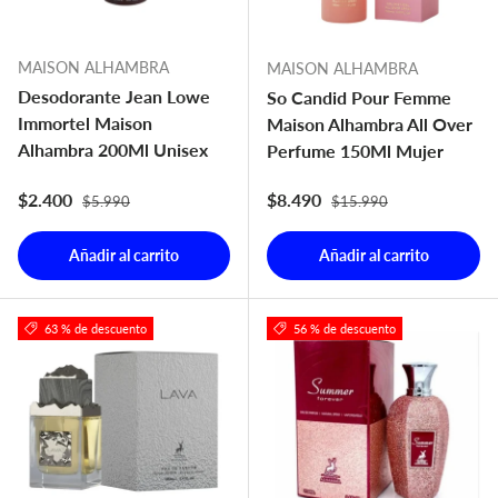
MAISON ALHAMBRA
MAISON ALHAMBRA
Desodorante Jean Lowe
So Candid Pour Femme
Immortel Maison
Maison Alhambra All Over
Alhambra 200Ml Unisex
Perfume 150Ml Mujer
Precio normal
Precio normal
Precio de venta
Precio de venta
$2.400
$8.490
$5.990
$15.990
Añadir al carrito
Añadir al carrito
63 % de descuento
56 % de descuento