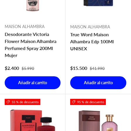
MAISON ALHAMBRA
MAISON ALHAMBRA
Desodorante Victoria
True Word Maison
Flower Maison Alhambra
Alhambra Edp 100Ml
Perfumed Spray 200Ml
UNISEX
Mujer
Precio normal
Precio normal
Precio de venta
Precio de venta
$2.400
$15.500
$5.990
$41.990
Añadir al carrito
Añadir al carrito
55 % de descuento
95 % de descuento