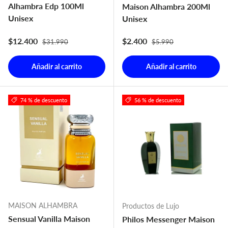
Alhambra Edp 100Ml
Maison Alhambra 200Ml
Unisex
Unisex
Precio normal
Precio normal
Precio de venta
Precio de venta
$12.400
$2.400
$31.990
$5.990
Añadir al carrito
Añadir al carrito
74 % de descuento
56 % de descuento
MAISON ALHAMBRA
Productos de Lujo
Sensual Vanilla Maison
Philos Messenger Maison