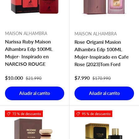
MAISON ALHAMBRA
MAISON ALHAMBRA
Narissa Ruby Maison
Rose Origami Masion
Alhambra Edp 100ML
Alhambra Edp 100ML
Mujer- Inspirado en
Mujer-Inspirado en Cafe
NARCISO ROUGE
Rose (2023)Tom Ford
Precio normal
Precio normal
Precio de venta
Precio de venta
$10.000
$7.990
$21.990
$170.990
Añadir al carrito
Añadir al carrito
72 % de descuento
95 % de descuento