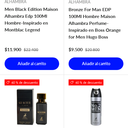
ALHAMBRA
ALHAMBRA
Men Black Edition Maison
Bronze For Man EDP
Alhambra Edp 100Ml
100Ml Hombre Maison
Hombre-Inspirado en
Alhambra Perfume-
Montblac Legend
Inspirado en Boss Orange
for Men Hugo Boss
Precio normal
Precio normal
Precio de venta
Precio de venta
$11.900
$9.500
$22.400
$20.800
Añadir al carrito
Añadir al carrito
60 % de descuento
60 % de descuento