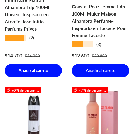
Coastal Pour Femme Edp
Alhambra Edp 100Ml
100Ml Mujer Maison
Unisex- Inspirado en
Alhambra Perfume-
Atomic Rose Initio
Inspirado en Lacoste Pour
Parfums Prives
Femme Lacoste
★★★★★
(2)
★★★★★
(3)
Precio normal
Precio normal
Precio de venta
Precio de venta
$14.700
$12.600
$34.990
$20.800
Añadir al carrito
Añadir al carrito
60 % de descuento
47 % de descuento