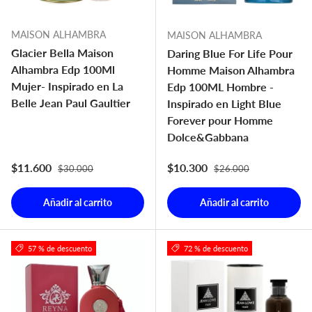
MAISON ALHAMBRA
MAISON ALHAMBRA
Glacier Bella Maison
Daring Blue For Life Pour
Alhambra Edp 100Ml
Homme Maison Alhambra
Mujer- Inspirado en La
Edp 100ML Hombre -
Belle Jean Paul Gaultier
Inspirado en Light Blue
Forever pour Homme
Dolce&Gabbana
Precio normal
Precio normal
Precio de venta
Precio de venta
$11.600
$10.300
$30.000
$26.000
Añadir al carrito
Añadir al carrito
57 % de descuento
72 % de descuento