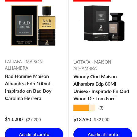
LATTAFA - MAISON
LATTAFA - MAISON
ALHAMBRA
ALHAMBRA
Bad Homme Maison
Woody Oud Maison
Alhambra Edp 100ml -
Alhambra Edp 80Ml
Inspirado en Bad Boy
Unisex- Inspirado En Oud
Carolina Herrera
Wood De Tom Ford
★★★★★
(3)
Precio normal
Precio normal
Precio de venta
Precio de venta
$13.200
$13.990
$27.200
$32.000
Añadir al carrito
Añadir al carrito