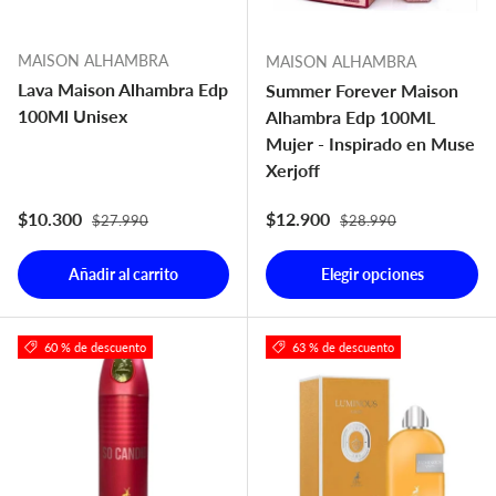
MAISON ALHAMBRA
MAISON ALHAMBRA
Lava Maison Alhambra Edp
Summer Forever Maison
100Ml Unisex
Alhambra Edp 100ML
Mujer - Inspirado en Muse
Xerjoff
Precio normal
Precio normal
Precio de venta
Precio de venta
$10.300
$12.900
$27.990
$28.990
Añadir al carrito
Elegir opciones
60 % de descuento
63 % de descuento