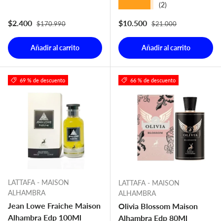
★★★★★
(2)
Precio normal
Precio normal
Precio de venta
Precio de venta
$2.400
$10.500
$170.990
$21.000
Añadir al carrito
Añadir al carrito
69 % de descuento
66 % de descuento
LATTAFA - MAISON
LATTAFA - MAISON
ALHAMBRA
ALHAMBRA
Jean Lowe Fraiche Maison
Olivia Blossom Maison
Alhambra Edp 100Ml
Alhambra Edp 80Ml