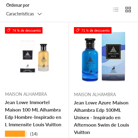
Ordenar por
Lista
Cuadr
Características
74 % de descuento
71 % de descuento
MAISON ALHAMBRA
MAISON ALHAMBRA
Jean Lowe Immortel
Jean Lowe Azure Maison
Maison 100 ML Alhambra
Alhambra Edp 100ML
Edp Hombre-Inspirado en
Unisex - Inspirado en
L Immensite Louis Vuitton
Afternoon Swim de Louis
Vuitton
★★★★★
(14)