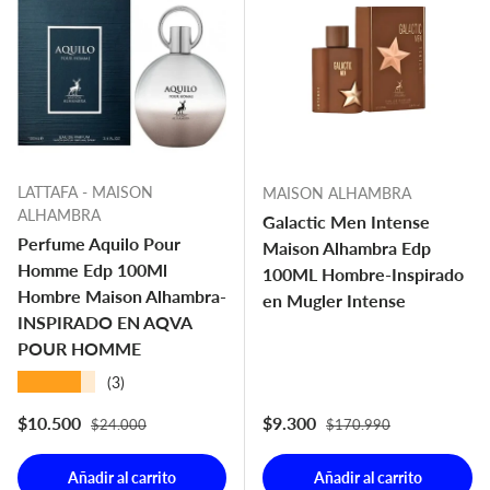
LATTAFA - MAISON
MAISON ALHAMBRA
ALHAMBRA
Galactic Men Intense
Perfume Aquilo Pour
Maison Alhambra Edp
Homme Edp 100Ml
100ML Hombre-Inspirado
Hombre Maison Alhambra-
en Mugler Intense
INSPIRADO EN AQVA
POUR HOMME
★★★★★
(3)
Precio normal
Precio normal
Precio de venta
Precio de venta
$10.500
$9.300
$24.000
$170.990
Añadir al carrito
Añadir al carrito