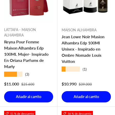
LATTAFA - MAISON
MAISON ALHAMBRA
ALHAMBRA
Jean Lowe Noir Masion
Reyna Pour Femme
Alhambra Edp 100Ml
Maison Alhambra Edp
Unisex - Inspirado en
100ML Mujer- Inspirado
Ombre Nomade Louis
En Oriana Parfums de
Vuitton
Marly
★★★★★
(1)
★★★★★
(3)
Precio normal
Precio normal
Precio de venta
Precio de venta
$11.000
$10.990
$25.600
$39.000
Añadir al carrito
Añadir al carrito
51 % de descuento
56 % de descuento