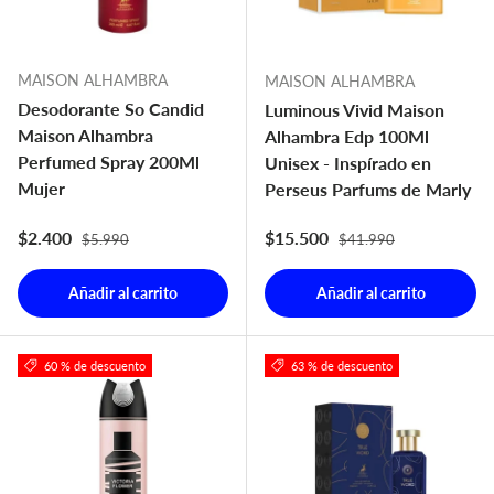
MAISON ALHAMBRA
MAISON ALHAMBRA
Desodorante So Candid
Luminous Vivid Maison
Maison Alhambra
Alhambra Edp 100Ml
Perfumed Spray 200Ml
Unisex - Inspírado en
Mujer
Perseus Parfums de Marly
Precio normal
Precio normal
Precio de venta
Precio de venta
$2.400
$15.500
$5.990
$41.990
Añadir al carrito
Añadir al carrito
60 % de descuento
63 % de descuento