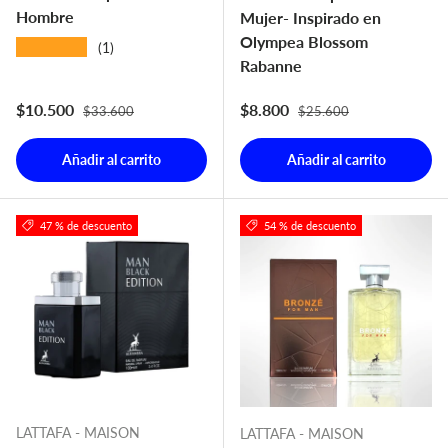
Hombre
Mujer- Inspirado en
Olympea Blossom
★★★★★
(1)
Rabanne
Precio normal
Precio normal
Precio de venta
Precio de venta
$10.500
$8.800
$33.600
$25.600
Añadir al carrito
Añadir al carrito
47 % de descuento
54 % de descuento
LATTAFA - MAISON
LATTAFA - MAISON