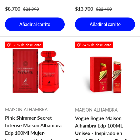
Precio normal
Precio normal
Precio de venta
Precio de venta
$8.700
$13.700
$21.990
$22.400
Añadir al carrito
Añadir al carrito
58 % de descuento
64 % de descuento
MAISON ALHAMBRA
MAISON ALHAMBRA
Pink Shimmer Secret
Vogue Rogue Maison
Intense Maison Alhambra
Alhambra Edp 100ML
Edp 100Ml Mujer-
Unisex - Inspirado en