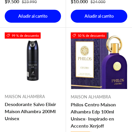
Precio normal
Precio normal
Precio de venta
Precio de venta
$9.500
$10.000
$23.990
$24.000
Añadir al carrito
Añadir al carrito
99 % de descuento
50 % de descuento
MAISON ALHAMBRA
MAISON ALHAMBRA
Desodorante Salvo Elixir
Philos Centro Maison
Maison Alhambra 200Ml
Alhambra Edp 100ml
Unisex
Unisex- Inspirado en
Accento Xerjoff