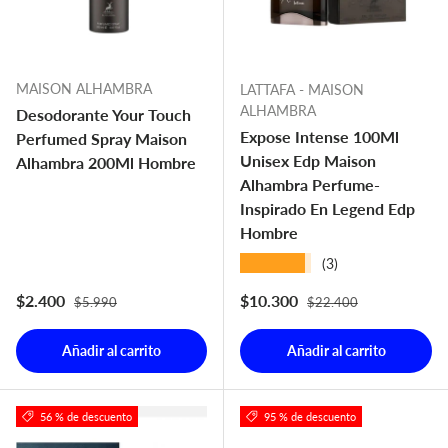
MAISON ALHAMBRA
LATTAFA - MAISON
ALHAMBRA
Desodorante Your Touch
Expose Intense 100Ml
Perfumed Spray Maison
Unisex Edp Maison
Alhambra 200Ml Hombre
Alhambra Perfume-
Inspirado En Legend Edp
Hombre
★★★★★
(3)
Precio normal
Precio normal
Precio de venta
Precio de venta
$2.400
$10.300
$5.990
$22.400
Añadir al carrito
Añadir al carrito
56 % de descuento
95 % de descuento