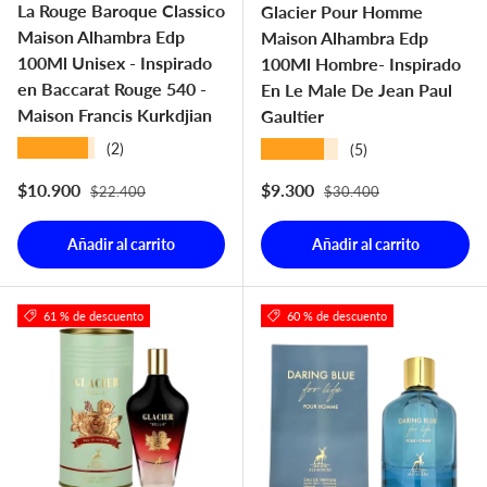
La Rouge Baroque Classico
Glacier Pour Homme
Maison Alhambra Edp
Maison Alhambra Edp
100Ml Unisex - Inspirado
100Ml Hombre- Inspirado
en Baccarat Rouge 540 -
En Le Male De Jean Paul
Maison Francis Kurkdjian
Gaultier
★★★★★
★★★★★
(2)
(5)
Precio normal
Precio normal
Precio de venta
Precio de venta
$10.900
$9.300
$22.400
$30.400
Añadir al carrito
Añadir al carrito
61 % de descuento
60 % de descuento