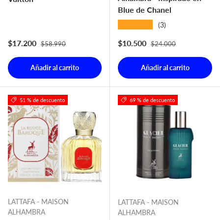
Blue de Chanel
★★★★★
(3)
Precio normal
Precio normal
Precio de venta
Precio de venta
$17.200
$10.500
$58.990
$24.000
Añadir al carrito
Añadir al carrito
51 % de descuento
69 % de descuento
LATTAFA - MAISON
LATTAFA - MAISON
ALHAMBRA
ALHAMBRA