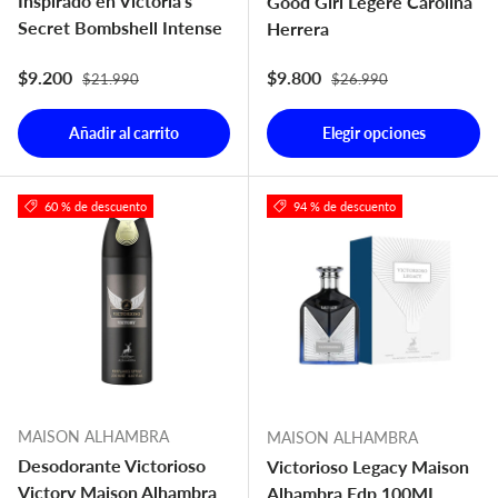
Inspirado en Victoria's
Good Girl Legere Carolina
Secret Bombshell Intense
Herrera
Precio normal
Precio normal
Precio de venta
Precio de venta
$9.200
$9.800
$21.990
$26.990
Añadir al carrito
Elegir opciones
60 % de descuento
94 % de descuento
MAISON ALHAMBRA
MAISON ALHAMBRA
Desodorante Victorioso
Victorioso Legacy Maison
Victory Maison Alhambra
Alhambra Edp 100ML