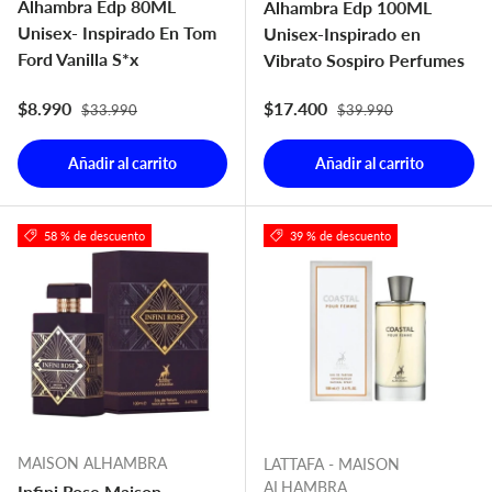
Alhambra Edp 80ML
Alhambra Edp 100ML
Unisex- Inspirado En Tom
Unisex-Inspirado en
Ford Vanilla S*x
Vibrato Sospiro Perfumes
Precio normal
Precio normal
Precio de venta
Precio de venta
$8.990
$17.400
$33.990
$39.990
Añadir al carrito
Añadir al carrito
58 % de descuento
39 % de descuento
MAISON ALHAMBRA
LATTAFA - MAISON
ALHAMBRA
Infini Rose Maison