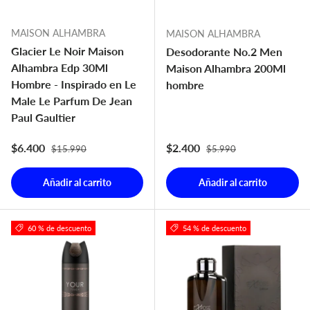
MAISON ALHAMBRA
MAISON ALHAMBRA
Glacier Le Noir Maison
Desodorante No.2 Men
Alhambra Edp 30Ml
Maison Alhambra 200Ml
Hombre - Inspirado en Le
hombre
Male Le Parfum De Jean
Paul Gaultier
Precio normal
Precio normal
Precio de venta
Precio de venta
$6.400
$2.400
$15.990
$5.990
Añadir al carrito
Añadir al carrito
60 % de descuento
54 % de descuento