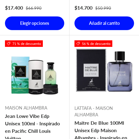
Precio normal
Precio normal
Precio de venta
Precio de venta
$17.400
$14.700
$66.990
$50.990
Elegir opciones
Añadir al carrito
71 % de descuento
56 % de descuento
MAISON ALHAMBRA
LATTAFA - MAISON
ALHAMBRA
Jean Lowe Vibe Edp
Maitre De Blue 100Ml
Unisex 100ml - Inspirado
Unisex Edp Maison
en Pacific Chill Louis
Alhambra - Inspirado en
Vuitton