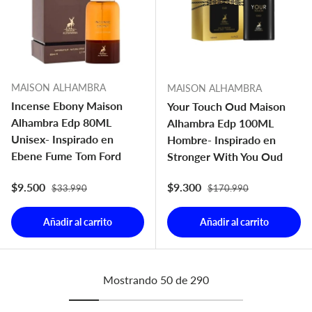
MAISON ALHAMBRA
MAISON ALHAMBRA
Incense Ebony Maison
Your Touch Oud Maison
Alhambra Edp 80ML
Alhambra Edp 100ML
Unisex- Inspirado en
Hombre- Inspirado en
Ebene Fume Tom Ford
Stronger With You Oud
Precio normal
Precio normal
Precio de venta
Precio de venta
$9.500
$9.300
$33.990
$170.990
Añadir al carrito
Añadir al carrito
Mostrando 50 de 290