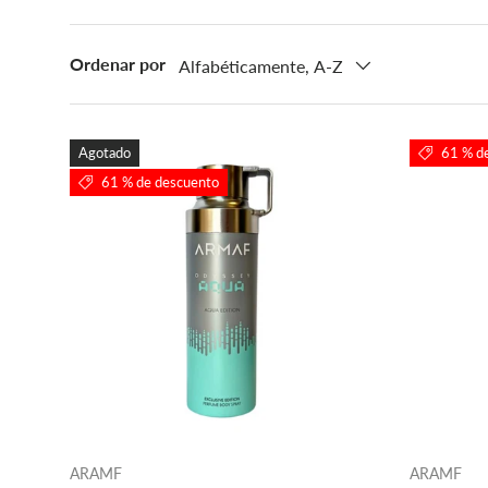
Ordenar por
Alfabéticamente, A-Z
Agotado
61 % d
61 % de descuento
ARAMF
ARAMF