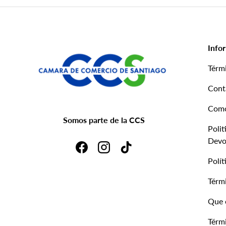
Info
Térm
Cont
Com
Somos parte de la CCS
Polit
Devo
Facebook
Instagram
TikTok
Polít
Térmi
Que 
Térmi