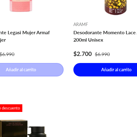
ARAMF
te Legasi Mujer Armaf
Desodorante Momento Lace
jer
200ml Unisex
e venta
Precio normal
Precio de venta
Precio normal
$2.700
$6.990
$6.990
Añadir al carrito
Añadir al carrito
e descuento