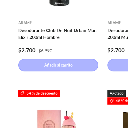
ARAMF
ARAMF
Desodorante Club De Nuit Urban Man
Desodoran
Elixir 200ml Hombre
200ml Mu
Precio de venta
Precio normal
Precio d
$2.700
$2.700
$6.990
Añadir al carrito
54 % de descuento
Agotado
48 % d