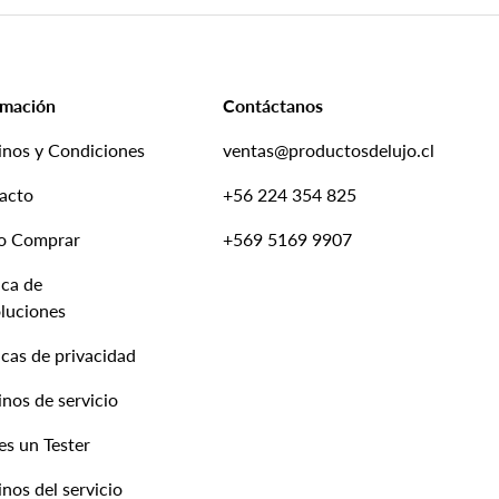
rmación
Contáctanos
inos y Condiciones
ventas@productosdelujo.cl
acto
+56 224 354 825
o Comprar
+569 5169 9907
ica de
luciones
icas de privacidad
nos de servicio
es un Tester
nos del servicio