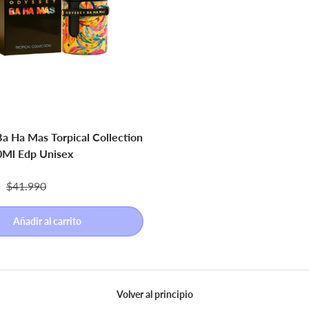
a Ha Mas Torpical Collection
0Ml Edp Unisex
e venta
Precio normal
0
$41.990
Añadir al carrito
Volver al principio