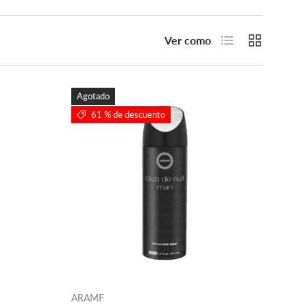
Lista
Cuadrícula
Ver como
Agotado
61 % de descuento
ARAMF