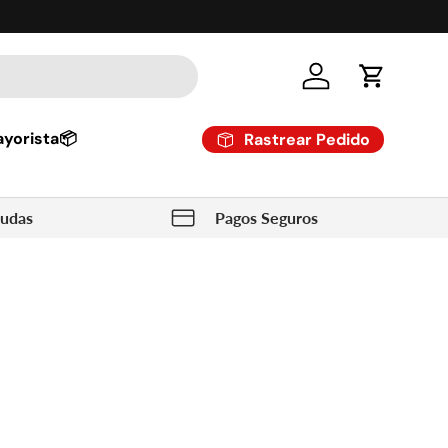
Cuenta
Carrito
yorista📦
Rastrear Pedido
dudas
Pagos Seguros