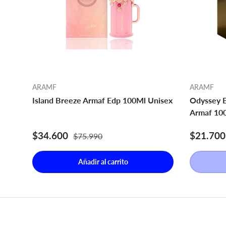
ARAMF
ARAMF
Island Breeze Armaf Edp 100Ml Unisex
Odyssey B
Armaf 10
Precio de venta
Precio normal
Precio d
$34.600
$21.70
$75.990
Añadir al carrito