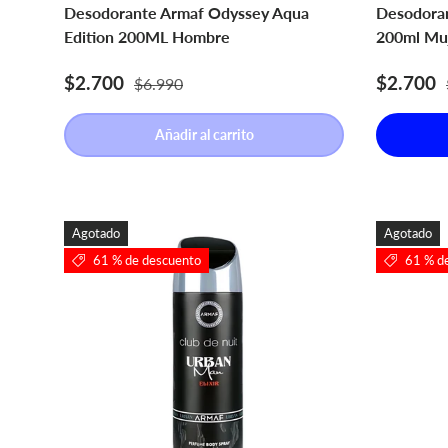
Desodorante Armaf Odyssey Aqua
Desodoran
Edition 200ML Hombre
200ml Mu
Precio de venta
Precio normal
Precio d
$2.700
$2.700
$6.990
Añadir al carrito
Agotado
Agotado
61 % de descuento
61 % d