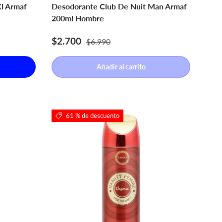
l Armaf
Desodorante Club De Nuit Man Armaf
200ml Hombre
Precio de venta
Precio normal
$2.700
$6.990
Añadir al carrito
61 % de descuento