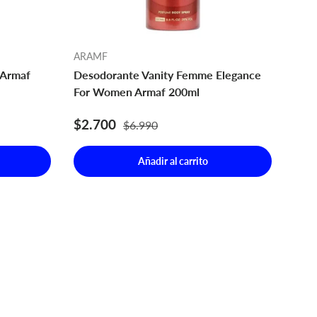
ARAMF
 Armaf
Desodorante Vanity Femme Elegance
For Women Armaf 200ml
Precio de venta
Precio normal
$2.700
$6.990
Añadir al carrito