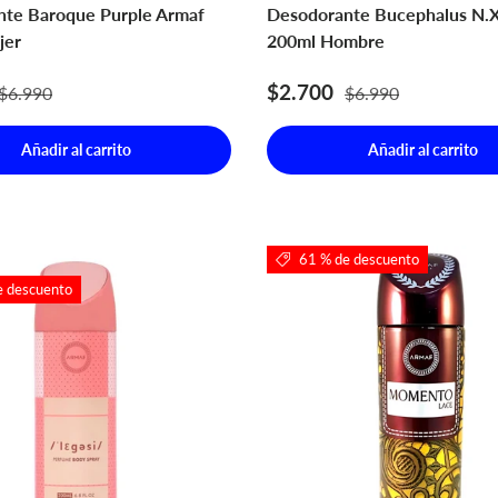
te Baroque Purple Armaf
Desodorante Bucephalus N.X
jer
200ml Hombre
e venta
Precio normal
Precio de venta
Precio normal
$2.700
$6.990
$6.990
Añadir al carrito
Añadir al carrito
61 % de descuento
e descuento