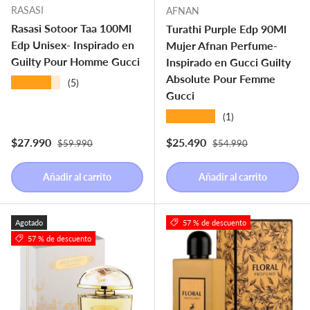
RASASI
AFNAN
Rasasi Sotoor Taa 100Ml
Turathi Purple Edp 90Ml
Edp Unisex- Inspirado en
Mujer Afnan Perfume-
Guilty Pour Homme Gucci
Inspirado en Gucci Guilty
Absolute Pour Femme
★★★★★
(5)
Gucci
★★★★★
(1)
Precio normal
Precio normal
Precio de venta
Precio de venta
$27.990
$25.490
$59.990
$54.990
Añadir al carrito
Añadir al carrito
Agotado
57 % de descuento
57 % de descuento