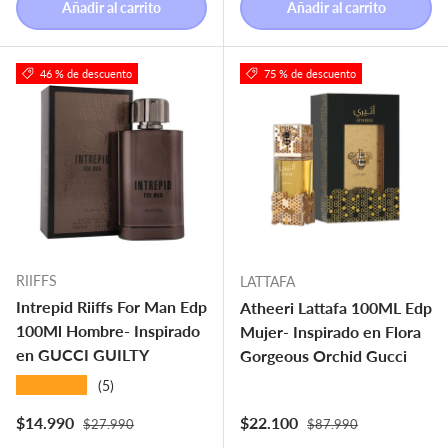
Añadir al carrito
Añadir al carrito
46 % de descuento
75 % de descuento
RIIFFS
LATTAFA
Intrepid Riiffs For Man Edp
Atheeri Lattafa 100ML Edp
100Ml Hombre- Inspirado
Mujer- Inspirado en Flora
en GUCCI GUILTY
Gorgeous Orchid Gucci
★★★★★
(5)
Precio normal
Precio normal
Precio de venta
Precio de venta
$14.990
$22.100
$27.990
$87.990