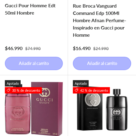
Gucci Pour Homme Edt
Rue Broca Vanguard
50ml Hombre
Command Edp 100Ml
Hombre Afnan Perfume-
Inspirado en Gucci pour
Homme
Precio normal
Precio normal
Precio de venta
Precio de venta
$46.990
$16.490
$74.990
$24.990
Añadir al carrito
Añadir al carrito
Agotado
Agotado
30 % de descuento
42 % de descuento