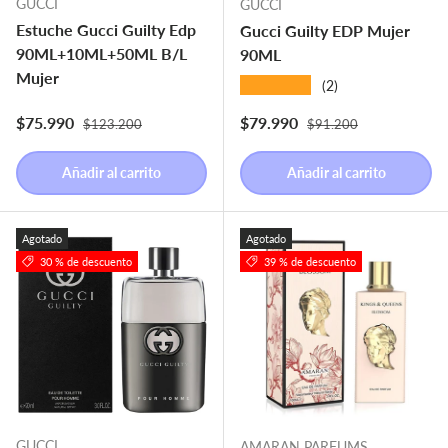
GUCCI
GUCCI
Estuche Gucci Guilty Edp
Gucci Guilty EDP Mujer
90ML+10ML+50ML B/L
90ML
Mujer
★★★★★
(2)
Precio normal
Precio normal
Precio de venta
Precio de venta
$75.990
$79.990
$123.200
$91.200
Añadir al carrito
Añadir al carrito
Agotado
Agotado
30 % de descuento
39 % de descuento
GUCCI
AMARAN PARFUMS