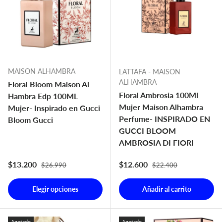
MAISON ALHAMBRA
LATTAFA - MAISON
ALHAMBRA
Floral Bloom Maison Al
Floral Ambrosia 100Ml
Hambra Edp 100ML
Mujer Maison Alhambra
Mujer- Inspirado en Gucci
Perfume- INSPIRADO EN
Bloom Gucci
GUCCI BLOOM
AMBROSIA DI FIORI
Precio normal
Precio normal
Precio de venta
Precio de venta
$13.200
$12.600
$26.990
$22.400
Elegir opciones
Añadir al carrito
Agotado
Agotado