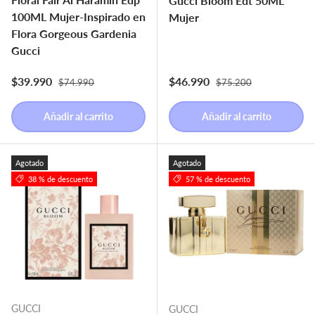
Gucci Bloom Edt 50ML
100ML Mujer-Inspirado en
Mujer
Flora Gorgeous Gardenia
Gucci
Precio normal
Precio normal
Precio de venta
Precio de venta
$39.990
$46.990
$74.990
$75.200
Añadir al carrito
Añadir al carrito
Agotado
Agotado
38 % de descuento
57 % de descuento
GUCCI
GUCCI