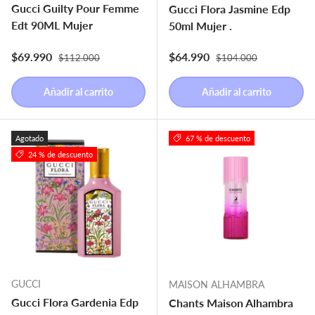
Gucci Guilty Pour Femme
Gucci Flora Jasmine Edp
Edt 90ML Mujer
50ml Mujer .
Precio normal
Precio normal
Precio de venta
Precio de venta
$69.990
$64.990
$112.000
$104.000
Añadir al carrito
Añadir al carrito
Agotado
67 % de descuento
24 % de descuento
GUCCI
MAISON ALHAMBRA
Gucci Flora Gardenia Edp
Chants Maison Alhambra