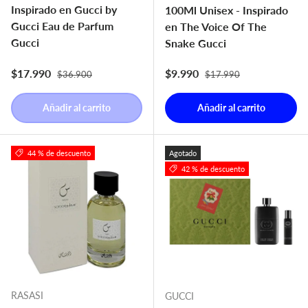
Inspirado en Gucci by
100Ml Unisex - Inspirado
Gucci Eau de Parfum
en The Voice Of The
Gucci
Snake Gucci
Precio normal
Precio normal
Precio de venta
Precio de venta
$17.990
$9.990
$36.900
$17.990
Añadir al carrito
Añadir al carrito
44 % de descuento
Agotado
42 % de descuento
RASASI
GUCCI