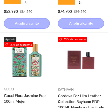
★★★★★
★★★★★
(1)
(1)
Precio normal
Precio normal
Precio de venta
Precio de venta
$53.990
$74.700
$84.990
$99.990
Añadir al carrito
Añadir al carrito
Agotado
55 % de descuento
25 % de descuento
GUCCI
RAYHAAN
Gucci Flora Jasmine Edp
Cordova For Him Leather
100ml Mujer
Collection Rayhann EDP
100ML Hombre - Inspirado