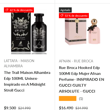
62 % de descuento
Agotado
53 % de descuento
LATTAFA - MAISON
AFNAN - RUE BROCA
ALHAMBRA
Rue Broca Hooked Edp
The Trail Maison Alhambra
100Ml Edp Mujer Afnan
Edp 100ML Unisex-
Perfume- INSPIRADO EN
Inspirado en A Midnight
GUCCI GUILTY
Stroll Gucci
ABSOLUTE - GUCCI
★★★★★
(1)
Precio normal
Precio normal
Precio de venta
Precio de venta
$9.500
$16.490
$24.990
$34.990