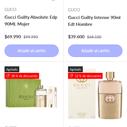
GUCCI
GUCCI
Gucci Guilty Absolute Edp
Gucci Guilty Intense 90ml
90ML Mujer
Edt Hombre
Precio normal
Precio normal
Precio de venta
Precio de venta
$69.990
$39.600
$99.990
$68.100
Añadir al carrito
Añadir al carrito
Agotado
Agotado
38 % de descuento
12 % de descuento