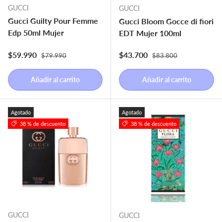
GUCCI
GUCCI
Gucci Guilty Pour Femme
Gucci Bloom Gocce di fiori
Edp 50ml Mujer
EDT Mujer 100ml
Precio normal
Precio normal
Precio de venta
Precio de venta
$59.990
$43.700
$79.990
$83.800
Añadir al carrito
Añadir al carrito
Agotado
Agotado
38 % de descuento
38 % de descuento
GUCCI
GUCCI