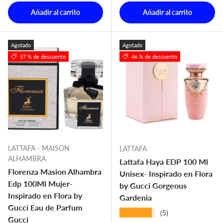
Añadir al carrito
Añadir al carrito
Agotado
Agotado
57 % de descuento
46 % de descuento
LATTAFA - MAISON
LATTAFA
ALHAMBRA
Lattafa Haya EDP 100 Ml
Florenza Masion Alhambra
Unisex- Inspirado en Flora
Edp 100Ml Mujer-
by Gucci Gorgeous
Inspirado en Flora by
Gardenia
Gucci Eau de Parfum
★★★★★
(5)
Gucci