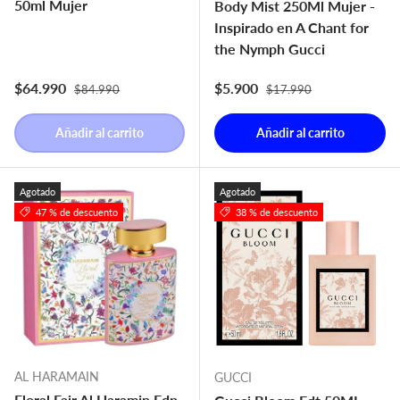
50ml Mujer
Body Mist 250Ml Mujer -
Inspirado en A Chant for
the Nymph Gucci
Precio normal
Precio normal
Precio de venta
Precio de venta
$64.990
$5.900
$84.990
$17.990
Añadir al carrito
Añadir al carrito
Agotado
Agotado
47 % de descuento
38 % de descuento
AL HARAMAIN
GUCCI
Floral Fair Al Haramin Edp