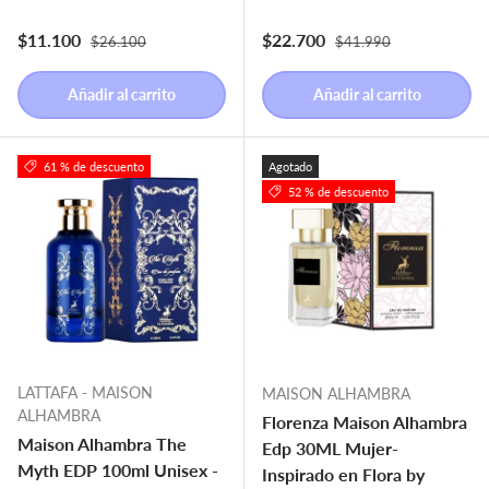
Precio normal
Precio normal
Precio de venta
Precio de venta
$11.100
$22.700
$26.100
$41.990
Añadir al carrito
Añadir al carrito
61 % de descuento
Agotado
52 % de descuento
LATTAFA - MAISON
MAISON ALHAMBRA
ALHAMBRA
Florenza Maison Alhambra
Maison Alhambra The
Edp 30ML Mujer-
Myth EDP 100ml Unisex -
Inspirado en Flora by