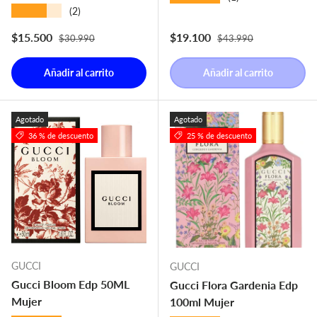
★★★★★
(2)
Precio normal
Precio normal
Precio de venta
Precio de venta
$15.500
$19.100
$30.990
$43.990
Añadir al carrito
Añadir al carrito
Agotado
Agotado
36 % de descuento
25 % de descuento
GUCCI
GUCCI
Gucci Bloom Edp 50ML
Gucci Flora Gardenia Edp
Mujer
100ml Mujer