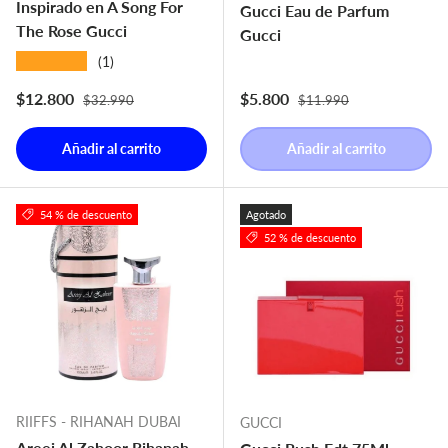
Inspirado en A Song For
Gucci Eau de Parfum
The Rose Gucci
Gucci
★★★★★
(1)
Precio normal
Precio normal
Precio de venta
Precio de venta
$12.800
$5.800
$32.990
$11.990
Añadir al carrito
Añadir al carrito
54 % de descuento
Agotado
52 % de descuento
RIIFFS - RIHANAH DUBAI
GUCCI
Areej Al Zahoor Rihanah