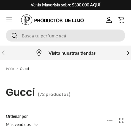
Venta Mayorista sobre $300.000
AQUÍ
Ir al contenido
Cuenta
Carr
Buscar
Buscar
Anterior
Sig
Visita nuestras tiendas
Inicio
Gucci
Gucci
(72 productos)
Ordenar por
Lista
Cuadr
Más vendidos