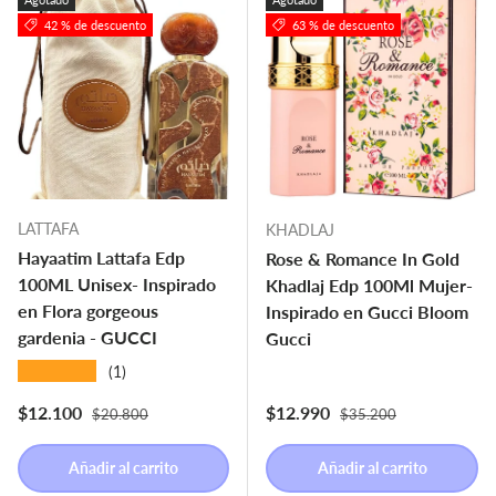
42 % de descuento
63 % de descuento
LATTAFA
KHADLAJ
Hayaatim Lattafa Edp
Rose & Romance In Gold
100ML Unisex- Inspirado
Khadlaj Edp 100Ml Mujer-
en Flora gorgeous
Inspirado en Gucci Bloom
gardenia - GUCCI
Gucci
★★★★★
(1)
Precio normal
Precio normal
Precio de venta
Precio de venta
$12.100
$12.990
$20.800
$35.200
Añadir al carrito
Añadir al carrito