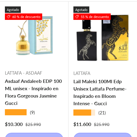
Agotado
Agotado
60 % de descuento
55 % de descuento
LATTAFA - ASDAAF
LATTAFA
Asdaaf Andaleeb EDP 100
Lail Maleki 100Ml Edp
ML unisex - Inspirado en
Unisex Lattafa Perfume-
Flora Gorgeous Jasmine
Inspirado en Bloom
Gucci
Intense - Gucci
★★★★★
★★★★★
(9)
(21)
Precio normal
Precio normal
Precio de venta
Precio de venta
$10.300
$11.600
$25.990
$25.990