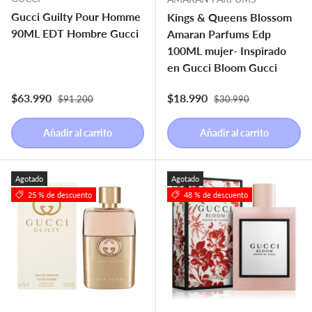
Gucci Guilty Pour Homme
Kings & Queens Blossom
90ML EDT Hombre Gucci
Amaran Parfums Edp
100ML mujer- Inspirado
en Gucci Bloom Gucci
Precio normal
Precio normal
Precio de venta
Precio de venta
$63.990
$18.990
$91.200
$30.990
Añadir al carrito
Añadir al carrito
Agotado
Agotado
25 % de descuento
48 % de descuento