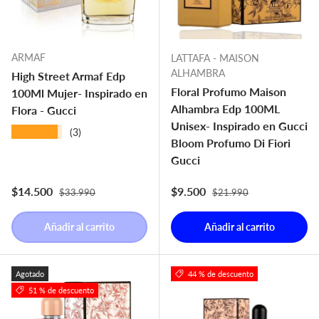
ARMAF
LATTAFA - MAISON
ALHAMBRA
High Street Armaf Edp
Floral Profumo Maison
100Ml Mujer- Inspirado en
Alhambra Edp 100ML
Flora - Gucci
Unisex- Inspirado en Gucci
★★★★★
(3)
Bloom Profumo Di Fiori
Gucci
Precio normal
Precio normal
Precio de venta
Precio de venta
$14.500
$9.500
$33.990
$21.990
Añadir al carrito
Añadir al carrito
Agotado
44 % de descuento
51 % de descuento