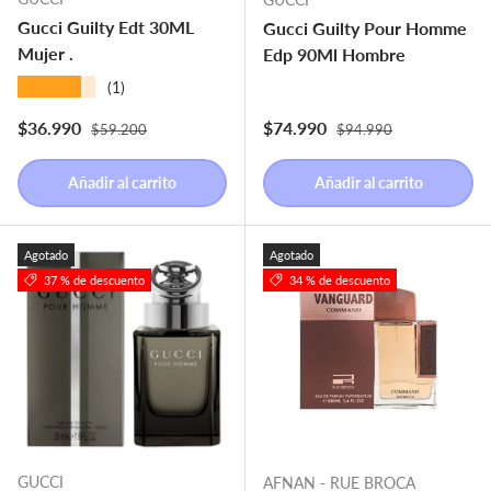
Gucci Guilty Edt 30ML
Gucci Guilty Pour Homme
Mujer .
Edp 90Ml Hombre
★★★★★
(1)
Precio normal
Precio normal
Precio de venta
Precio de venta
$36.990
$74.990
$59.200
$94.990
Añadir al carrito
Añadir al carrito
Agotado
Agotado
37 % de descuento
34 % de descuento
GUCCI
AFNAN - RUE BROCA