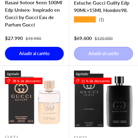
Rasasi Sotoor Seen 100Ml
Estuche Gucci Guilty Edp
Edp Unisex- Inspirado en
90ML+15ML Hombre98.
Gucci by Gucci Eau de
★★★★★
(1)
Parfum Gucci
Precio normal
Precio normal
Precio de venta
Precio de venta
$27.990
$69.600
$49.990
$120.000
Añadir al carrito
Añadir al carrito
Agotado
Agotado
38 % de descuento
21 % de descuento
GUCCI
GUCCI