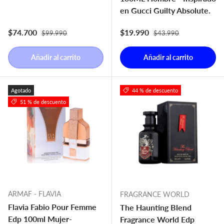
en Gucci Guilty Absolute.
Precio normal
Precio normal
Precio de venta
Precio de venta
$74.700
$19.990
$99.990
$43.990
Añadir al carrito
Añadir al carrito
Agotado
44 % de descuento
51 % de descuento
ARMAF - FLAVIA
FRAGRANCE WORLD
Flavia Fabio Pour Femme
The Haunting Blend
Edp 100ml Mujer-
Fragrance World Edp