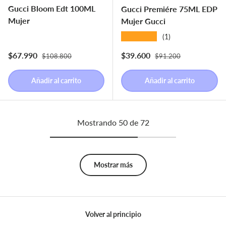
Gucci Bloom Edt 100ML
Gucci Premiére 75ML EDP
Mujer
Mujer Gucci
★★★★★
(1)
Precio normal
Precio normal
Precio de venta
Precio de venta
$67.990
$39.600
$108.800
$91.200
Añadir al carrito
Añadir al carrito
Mostrando 50 de 72
Mostrar más
Volver al principio