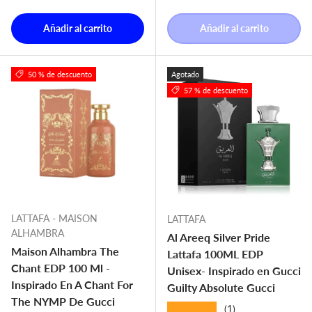
Añadir al carrito
Añadir al carrito
50 % de descuento
Agotado
57 % de descuento
LATTAFA - MAISON
LATTAFA
ALHAMBRA
Al Areeq Silver Pride
Maison Alhambra The
Lattafa 100ML EDP
Chant EDP 100 Ml -
Unisex- Inspirado en Gucci
Inspirado En A Chant For
Guilty Absolute Gucci
The NYMP De Gucci
★★★★★
(1)