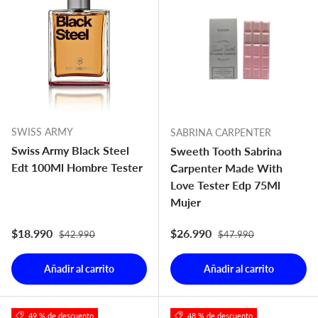
SWISS ARMY
SABRINA CARPENTER
Swiss Army Black Steel
Sweeth Tooth Sabrina
Edt 100Ml Hombre Tester
Carpenter Made With
Love Tester Edp 75Ml
Mujer
Precio normal
Precio normal
Precio de venta
Precio de venta
$18.990
$26.990
$42.990
$47.990
Añadir al carrito
Añadir al carrito
49 % de descuento
48 % de descuento