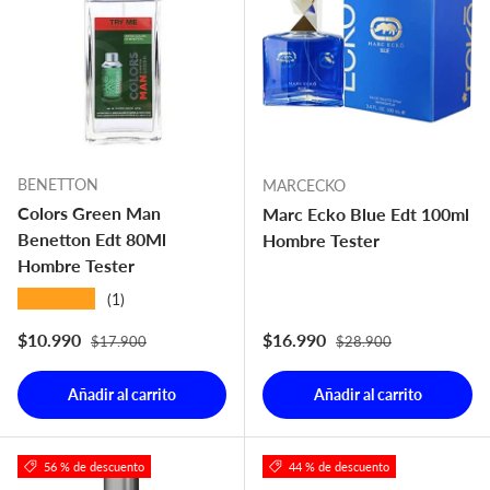
BENETTON
MARCECKO
Colors Green Man
Marc Ecko Blue Edt 100ml
Benetton Edt 80Ml
Hombre Tester
Hombre Tester
★★★★★
(1)
Precio normal
Precio normal
Precio de venta
Precio de venta
$10.990
$16.990
$17.900
$28.900
Añadir al carrito
Añadir al carrito
56 % de descuento
44 % de descuento