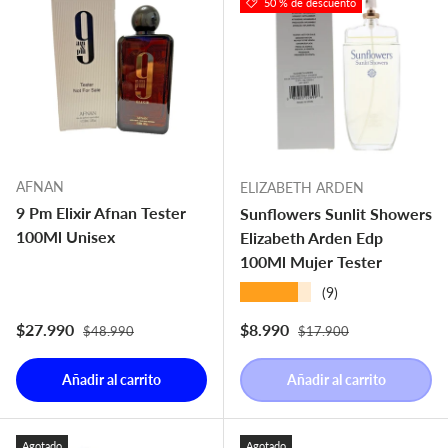
50 % de descuento
AFNAN
ELIZABETH ARDEN
9 Pm Elixir Afnan Tester
Sunflowers Sunlit Showers
100Ml Unisex
Elizabeth Arden Edp
100Ml Mujer Tester
★★★★★
(9)
Precio normal
Precio normal
Precio de venta
Precio de venta
$27.990
$8.990
$48.990
$17.900
Añadir al carrito
Añadir al carrito
Agotado
Agotado