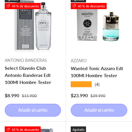
43 % de descuento
40 % de descuento
ANTONIO BANDERAS
AZZARO
Select Diavolo Club
Wanted Tonic Azzaro Edt
Antonio Banderas Edt
100Ml Hombre Tester
100Ml Hombre Tester
★★★★★
(4)
Precio normal
Precio normal
Precio de venta
Precio de venta
$8.990
$23.990
$15.900
$39.990
Añadir al carrito
Añadir al carrito
63 % de descuento
Agotado