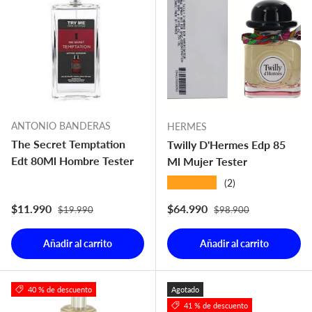
ANTONIO BANDERAS
HERMES
The Secret Temptation
Twilly D'Hermes Edp 85
Edt 80Ml Hombre Tester
Ml Mujer Tester
★★★★★
(2)
Precio normal
Precio normal
Precio de venta
Precio de venta
$11.990
$64.990
$19.990
$98.900
Añadir al carrito
Añadir al carrito
40 % de descuento
Agotado
41 % de descuento