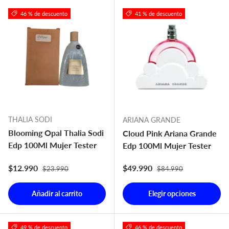
46 % de descuento
41 % de descuento
THALIA SODI
ARIANA GRANDE
Blooming Opal Thalia Sodi
Cloud Pink Ariana Grande
Edp 100Ml Mujer Tester
Edp 100Ml Mujer Tester
Precio normal
Precio normal
Precio de venta
Precio de venta
$12.990
$49.990
$23.990
$84.990
Añadir al carrito
Elegir opciones
49 % de descuento
46 % de descuento