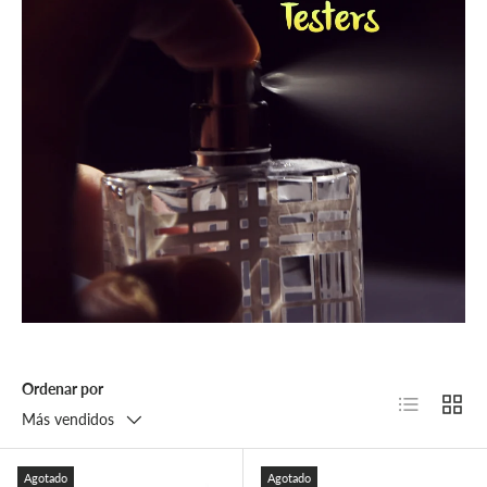
Ordenar por
Lista
Cuadr
Más vendidos
Agotado
Agotado