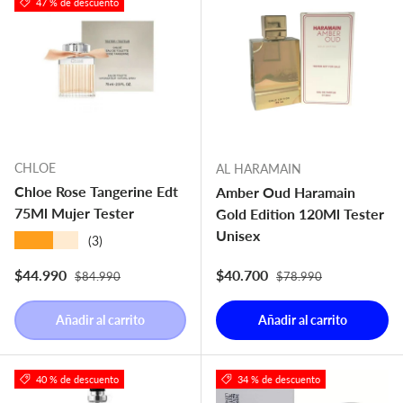
47 % de descuento
CHLOE
AL HARAMAIN
Chloe Rose Tangerine Edt
Amber Oud Haramain
75Ml Mujer Tester
Gold Edition 120Ml Tester
Unisex
★★★★★
(3)
Precio normal
Precio normal
Precio de venta
Precio de venta
$44.990
$40.700
$84.990
$78.990
Añadir al carrito
Añadir al carrito
40 % de descuento
34 % de descuento