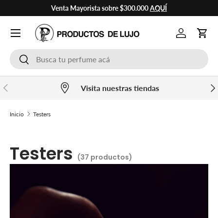
Venta Mayorista sobre $300.000
AQUÍ
Ir al contenido
Cuenta
Carr
Buscar
Buscar
Anterior
Sig
Visita nuestras tiendas
Inicio
Testers
Testers
(37 productos)