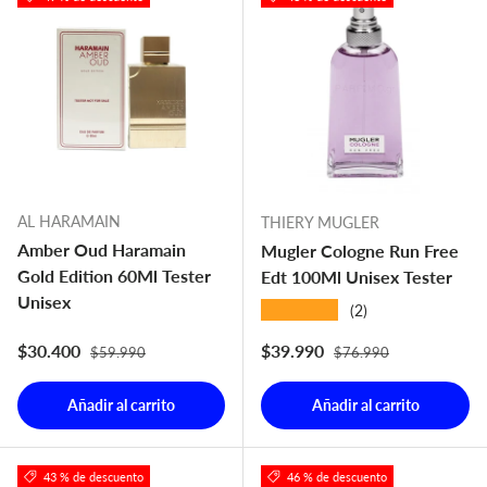
AL HARAMAIN
THIERY MUGLER
Amber Oud Haramain
Mugler Cologne Run Free
Gold Edition 60Ml Tester
Edt 100Ml Unisex Tester
Unisex
★★★★★
(2)
Precio normal
Precio normal
Precio de venta
Precio de venta
$30.400
$39.990
$59.990
$76.990
Añadir al carrito
Añadir al carrito
43 % de descuento
46 % de descuento