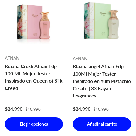
AFNAN
AFNAN
Kiaana Crush Afnan Edp
Kiaana angel Afnan Edp
100 ML Mujer Tester-
100Ml Mujer Tester-
Inspirado en Queen of Silk
Inspirado en Yum Pistachio
Creed
Gelato | 33 Kayali
Fragrances
Precio normal
Precio normal
Precio de venta
Precio de venta
$24.990
$24.990
$40.990
$40.990
Elegir opciones
Añadir al carrito