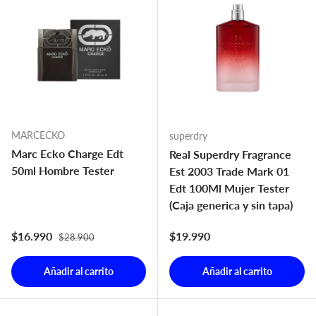
MARCECKO
superdry
Marc Ecko Charge Edt
Real Superdry Fragrance
50ml Hombre Tester
Est 2003 Trade Mark 01
Edt 100Ml Mujer Tester
(Caja generica y sin tapa)
Precio normal
Precio de venta
Precio normal
$16.990
$19.990
$28.900
Añadir al carrito
Añadir al carrito