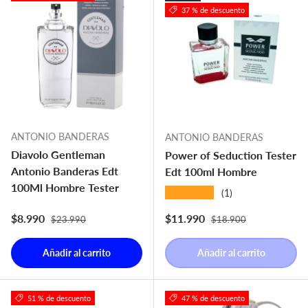
37 % de descuento
ANTONIO BANDERAS
ANTONIO BANDERAS
Diavolo Gentleman
Power of Seduction Tester
Antonio Banderas Edt
Edt 100ml Hombre
100Ml Hombre Tester
★★★★★
(1)
Precio normal
Precio normal
Precio de venta
Precio de venta
$8.990
$11.990
$23.990
$18.900
Añadir al carrito
Añadir al carrito
51 % de descuento
47 % de descuento