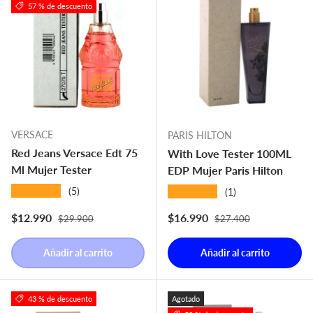
57 % de descuento
VERSACE
PARIS HILTON
Red Jeans Versace Edt 75
With Love Tester 100ML
Ml Mujer Tester
EDP Mujer Paris Hilton
★★★★★
★★★★★
(5)
(1)
Precio normal
Precio normal
Precio de venta
Precio de venta
$12.990
$16.990
$29.900
$27.400
Añadir al carrito
Añadir al carrito
43 % de descuento
Agotado