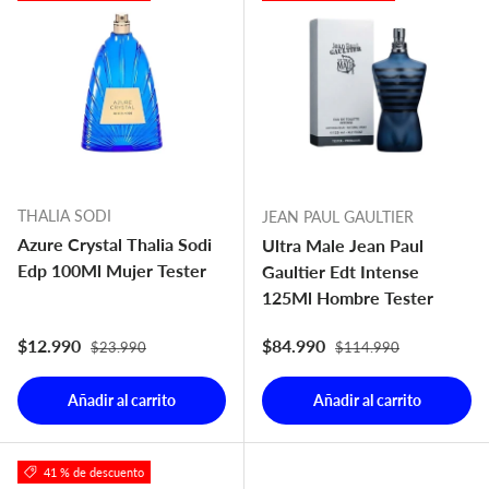
THALIA SODI
JEAN PAUL GAULTIER
Azure Crystal Thalia Sodi
Ultra Male Jean Paul
Edp 100Ml Mujer Tester
Gaultier Edt Intense
125Ml Hombre Tester
Precio normal
Precio normal
Precio de venta
Precio de venta
$12.990
$84.990
$23.990
$114.990
Añadir al carrito
Añadir al carrito
41 % de descuento