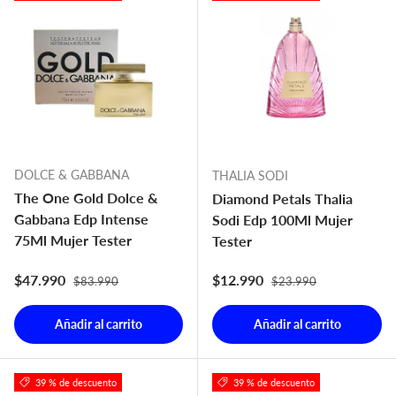
DOLCE & GABBANA
THALIA SODI
The One Gold Dolce &
Diamond Petals Thalia
Gabbana Edp Intense
Sodi Edp 100Ml Mujer
75Ml Mujer Tester
Tester
Precio normal
Precio normal
Precio de venta
Precio de venta
$47.990
$12.990
$83.990
$23.990
Añadir al carrito
Añadir al carrito
39 % de descuento
39 % de descuento