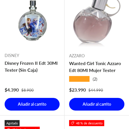
DISNEY
AZZARO
Disney Frozen II Edt 30Ml
Wanted Girl Tonic Azzaro
Tester (Sin Caja)
Edt 80Ml Mujer Tester
★★★★★
(2)
Precio normal
Precio normal
Precio de venta
Precio de venta
$4.390
$23.990
$8.900
$44.990
Añadir al carrito
Añadir al carrito
Agotado
48 % de descuento