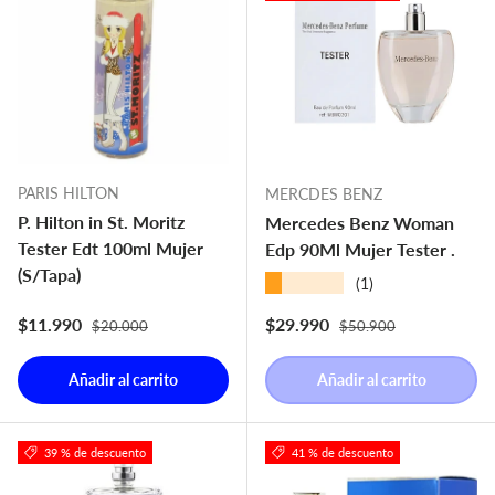
PARIS HILTON
MERCDES BENZ
P. Hilton in St. Moritz
Mercedes Benz Woman
Tester Edt 100ml Mujer
Edp 90Ml Mujer Tester .
(S/Tapa)
★★★★★
(1)
Precio normal
Precio normal
Precio de venta
Precio de venta
$11.990
$29.990
$20.000
$50.900
Añadir al carrito
Añadir al carrito
39 % de descuento
41 % de descuento