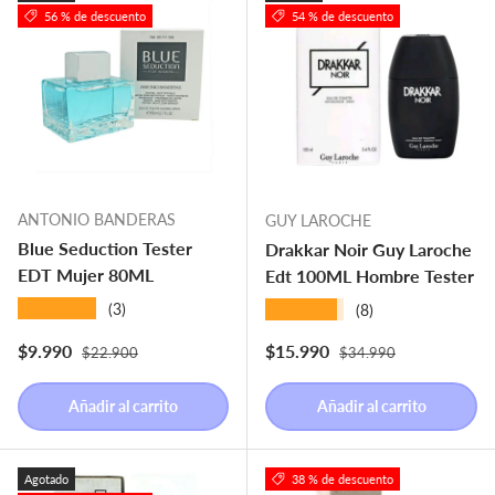
56 % de descuento
54 % de descuento
ANTONIO BANDERAS
GUY LAROCHE
Blue Seduction Tester
Drakkar Noir Guy Laroche
EDT Mujer 80ML
Edt 100ML Hombre Tester
★★★★★
★★★★★
(3)
(8)
Precio normal
Precio normal
Precio de venta
Precio de venta
$9.990
$15.990
$22.900
$34.990
Añadir al carrito
Añadir al carrito
Agotado
38 % de descuento