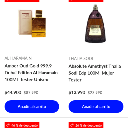
AL HARAMAIN
THALIA SODI
Amber Oud Gold 999.9
Absolute Amethyst Thalia
Dubai Edition Al Haramain
Sodi Edp 100Ml Mujer
100ML Tester Unisex
Tester
Precio normal
Precio normal
Precio de venta
Precio de venta
$44.900
$12.990
$87.990
$23.990
Añadir al carrito
Añadir al carrito
46 % de descuento
26 % de descuento