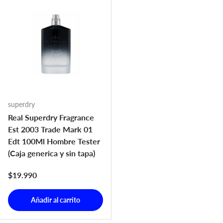
superdry
Real Superdry Fragrance
Est 2003 Trade Mark 01
Edt 100Ml Hombre Tester
(Caja generica y sin tapa)
Precio normal
$19.990
Añadir al carrito