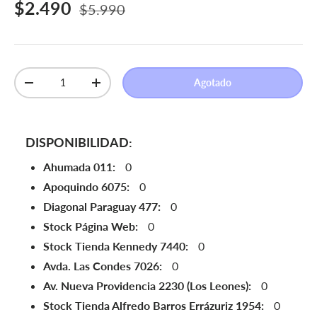
Precio de venta
Precio normal
$2.490
$5.990
Cant.
Agotado
Disminuir cantidad
Aumentar la cantidad
DISPONIBILIDAD:
Ahumada 011:
0
Apoquindo 6075:
0
Diagonal Paraguay 477:
0
Stock Página Web:
0
Stock Tienda Kennedy 7440:
0
Avda. Las Condes 7026:
0
Av. Nueva Providencia 2230 (Los Leones):
0
Stock Tienda Alfredo Barros Errázuriz 1954:
0