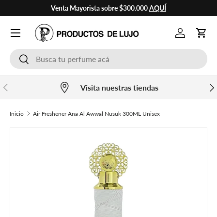
Venta Mayorista sobre $300.000
AQUÍ
Ir al contenido
Cuenta
Carr
Buscar
Buscar
Anterior
Sig
Visita nuestras tiendas
Inicio
Air Freshener Ana Al Awwal Nusuk 300ML Unisex
Ir directamente a la información del producto