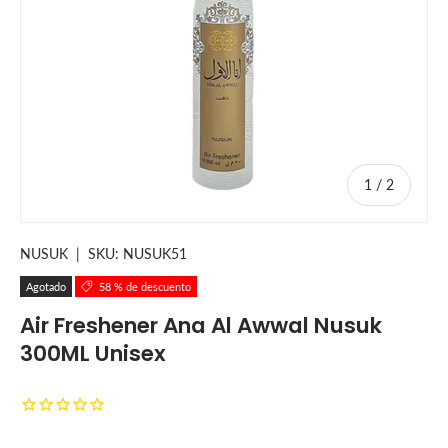
de
1
/
2
NUSUK
|
SKU:
NUSUK51
Agotado
58 % de descuento
Air Freshener Ana Al Awwal Nusuk
300ML Unisex