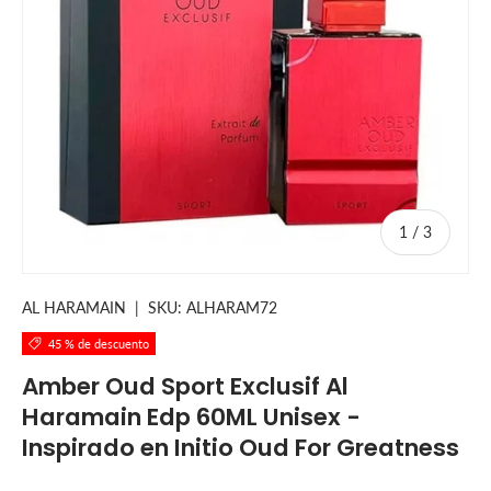
de
1
/
3
AL HARAMAIN
|
SKU:
ALHARAM72
45 % de descuento
Amber Oud Sport Exclusif Al
Haramain Edp 60ML Unisex -
Inspirado en Initio Oud For Greatness