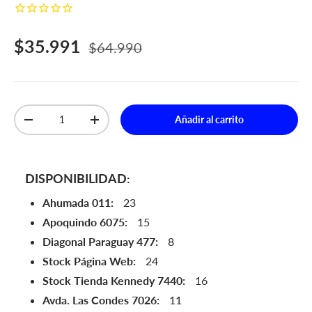
Precio de venta
Precio normal
$35.991
$64.990
Cant.
Añadir al carrito
Disminuir cantidad
Aumentar la cantidad
DISPONIBILIDAD:
Ahumada 011:
23
Apoquindo 6075:
15
Diagonal Paraguay 477:
8
Stock Página Web:
24
Stock Tienda Kennedy 7440:
16
Avda. Las Condes 7026:
11