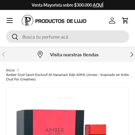
Venta Mayorista sobre $300.000
AQUÍ
Ir al contenido
Cuenta
Carr
Buscar
Buscar
Anterior
Sig
Visita nuestras tiendas
Inicio
Amber Oud Sport Exclusif Al Haramain Edp 60ML Unisex - Inspirado en Initio
Oud For Greatness
Ir directamente a la información del producto