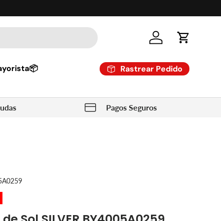
Cuenta
Carrito
yorista📦
Rastrear Pedido
dudas
Pagos Seguros
5A0259
e de Sol SILVER BY4005A0259