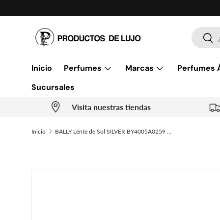
Ir al contenido
Buscar
Busc
Inicio
Perfumes
Marcas
Perfumes 
Sucursales
Visita nuestras tiendas
Inicio
BALLY Lente de Sol SILVER BY4005A0259 BY4005A
Ir directamente a la información del producto