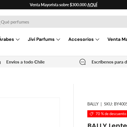
Venta Mayorista sobre $300.000
AQUÍ
ar
Árabes
Jivi Parfums
Accesorios
Venta Ma
Envíos a todo Chile
Escríbenos para 
BALLY
|
SKU:
BY400
70 % de descuento
BALLY Lent