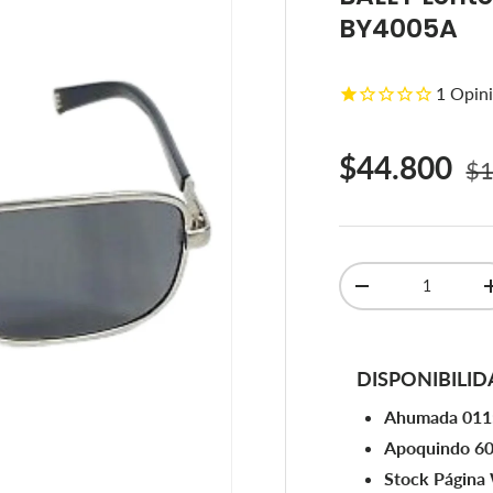
BY4005A
1
Opini
Pr
Precio de 
$44.800
$1
Cant.
Disminuir cantidad
DISPONIBILID
Ahumada 011
Apoquindo 6
Stock Página