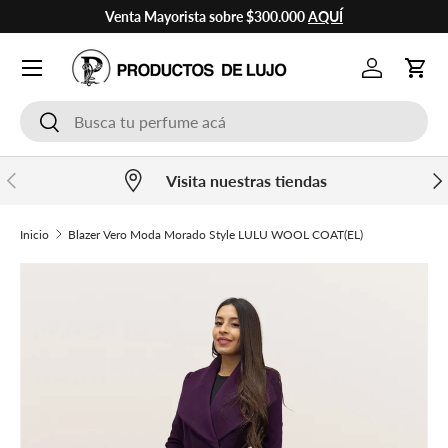
Venta Mayorista sobre $300.000
AQUÍ
Ir al contenido
Cuenta
Carr
Buscar
Buscar
Anterior
Sig
Visita nuestras tiendas
Inicio
Blazer Vero Moda Morado Style LULU WOOL COAT(EL)
Ir directamente a la información del producto