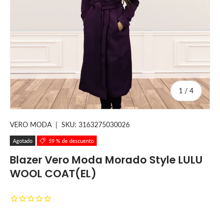
de
1
/
4
VERO MODA
|
SKU:
3163275030026
Agotado
59 % de descuento
Blazer Vero Moda Morado Style LULU
WOOL COAT(EL)