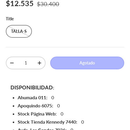
Precio de venta
Precio normal
$12.535
$30.400
Title
TALLA-S
Cant.
Agotado
Disminuir cantidad
Aumentar la cantidad
DISPONIBILIDAD:
Ahumada 011:
0
Apoquindo 6075:
0
Stock Página Web:
0
Stock Tienda Kennedy 7440:
0
Avda. Las Condes 7026:
0