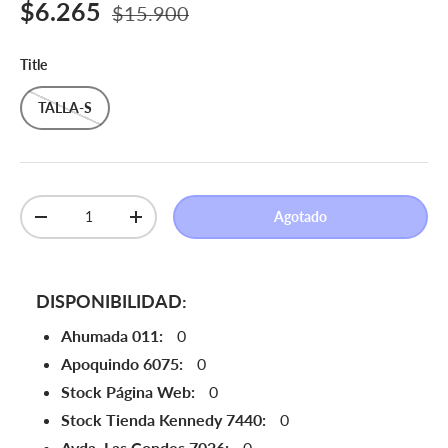
Precio de venta
Precio normal
$6.265
$15.900
Title
TALLA-S
Cant.
Agotado
Disminuir cantidad
Aumentar la cantidad
DISPONIBILIDAD:
Ahumada 011:
0
Apoquindo 6075:
0
Stock Página Web:
0
Stock Tienda Kennedy 7440:
0
Avda. Las Condes 7026:
0