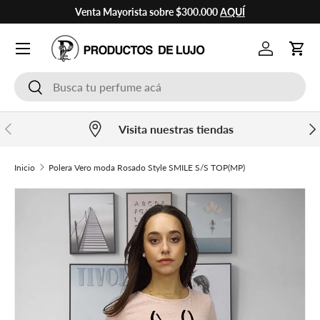
Venta Mayorista sobre $300.000
AQUÍ
Ir al contenido
Cuenta
Carr
Buscar
Buscar
Anterior
Sig
Visita nuestras tiendas
Inicio
Polera Vero moda Rosado Style SMILE S/S TOP(MP)
Ir directamente a la información del producto