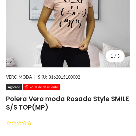
de
1
/
3
VERO MODA
|
SKU:
3162015100002
Agotado
61 % de descuento
Polera Vero moda Rosado Style SMILE
S/S TOP(MP)