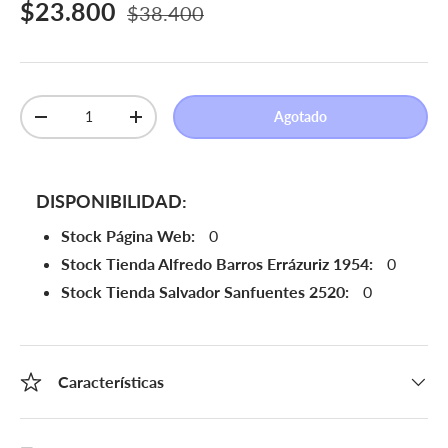
Precio de venta
Precio normal
$23.800
$38.400
Cant.
Agotado
Disminuir cantidad
Aumentar la cantidad
DISPONIBILIDAD:
Stock Página Web:
0
Stock Tienda Alfredo Barros Errázuriz 1954:
0
Stock Tienda Salvador Sanfuentes 2520:
0
Características