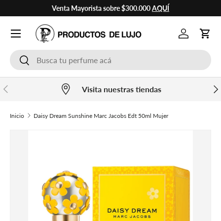
Venta Mayorista sobre $300.000
AQUÍ
Ir al contenido
Cuenta
Carr
Buscar
Buscar
Anterior
Sig
Visita nuestras tiendas
Inicio
Daisy Dream Sunshine Marc Jacobs Edt 50ml Mujer
Ir directamente a la información del producto