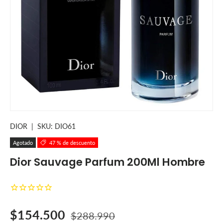
DIOR
|
SKU:
DIO61
Agotado
47 % de descuento
Dior Sauvage Parfum 200Ml Hombre
Precio de venta
Precio normal
$154.500
$288.990