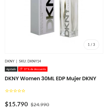
de
1
/
3
DKNY
|
SKU:
DKNY14
Agotado
37 % de descuento
DKNY Women 30ML EDP Mujer DKNY
Precio de venta
Precio normal
$15.790
$24.990