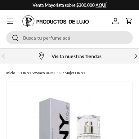
Venta Mayorista sobre $300.000
AQUÍ
Ir al contenido
Cuenta
Carr
Buscar
Buscar
Anterior
Sig
Visita nuestras tiendas
Inicio
DKNY Women 30ML EDP Mujer DKNY
Ir directamente a la información del producto