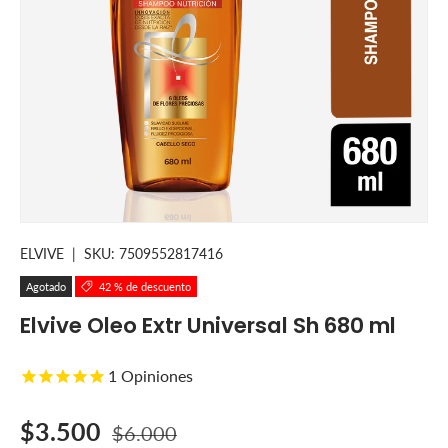
ELVIVE
|
SKU:
7509552817416
Agotado
42 % de descuento
Elvive Oleo Extr Universal Sh 680 ml
1
Opiniones
Precio de venta
Precio normal
$3.500
$6.000