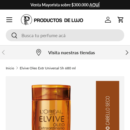
Venta Mayorista sobre $300.000
AQUÍ
Ir al contenido
Cuenta
Carr
Buscar
Buscar
Anterior
Sig
Visita nuestras tiendas
Inicio
Elvive Oleo Extr Universal Sh 680 ml
Ir directamente a la información del producto