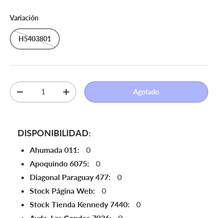
Variación
H5403801
Cant.
Agotado
Disminuir cantidad
Aumentar la cantidad
DISPONIBILIDAD:
Ahumada 011:
0
Apoquindo 6075:
0
Diagonal Paraguay 477:
0
Stock Página Web:
0
Stock Tienda Kennedy 7440:
0
Avda. Las Condes 7026:
0