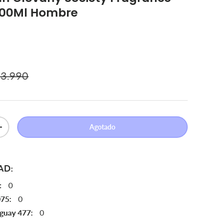
100Ml Hombre
ecio normal
venta
3.990
Agotado
Aumentar la cantidad
AD:
:
0
075:
0
aguay 477:
0