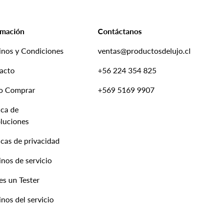
rmación
Contáctanos
inos y Condiciones
ventas@productosdelujo.cl
acto
+56 224 354 825
o Comprar
+569 5169 9907
ica de
luciones
icas de privacidad
nos de servicio
es un Tester
nos del servicio