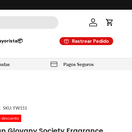
Cuenta
Carrito
yorista📦
Rastrear Pedido
dudas
Pagos Seguros
|
SKU:
FW151
e descuento
n Glovany Society Fragrance