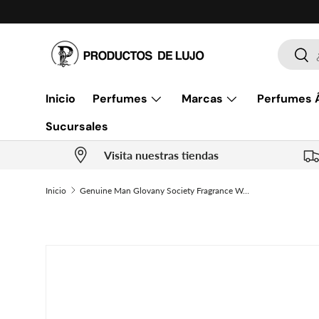
Ir al contenido
Buscar
Busc
Inicio
Perfumes
Marcas
Perfumes 
Sucursales
Visita nuestras tiendas
Inicio
Genuine Man Glovany Society Fragrance World Edp 100Ml Hombre
Ir directamente a la información del producto