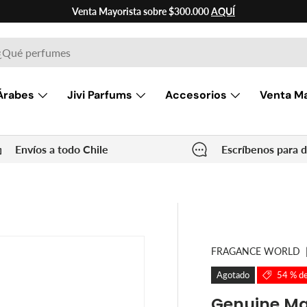
Venta Mayorista sobre $300.000
AQUÍ
ar
Árabes
Jivi Parfums
Accesorios
Venta Ma
Envíos a todo Chile
Escríbenos para 
FRAGANCE WORLD
Agotado
54 % d
Genuine Ma