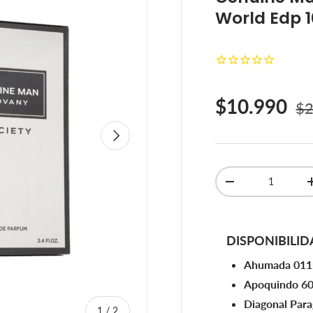
World Edp 
Pr
Precio de 
$10.990
$2
Siguiente
Cant.
Disminuir cantidad
DISPONIBILID
Ahumada 011
Apoquindo 6
Diagonal Par
de
1
/
2