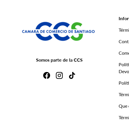
Info
Térm
Cont
Com
Somos parte de la CCS
Polit
Devo
Facebook
Instagram
TikTok
Polít
Térmi
Que 
Térmi