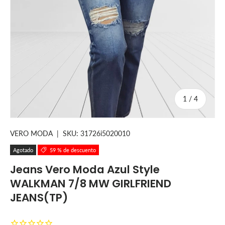
de
1
/
4
VERO MODA
|
SKU:
31726i5020010
Agotado
59 % de descuento
Jeans Vero Moda Azul Style
WALKMAN 7/8 MW GIRLFRIEND
JEANS(TP)