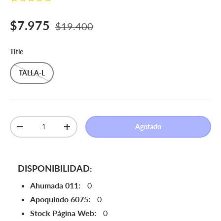
Precio de venta
Precio normal
$7.975
$19.400
Title
TALLA-L
Cant.
Agotado
Disminuir cantidad
Aumentar la cantidad
DISPONIBILIDAD:
Ahumada 011:
0
Apoquindo 6075:
0
Stock Página Web:
0