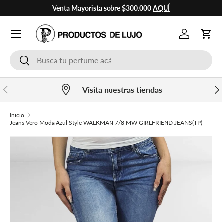
Venta Mayorista sobre $300.000
AQUÍ
Ir al contenido
Cuenta
Carr
Buscar
Buscar
Anterior
Sig
Visita nuestras tiendas
Inicio
Jeans Vero Moda Azul Style WALKMAN 7/8 MW GIRLFRIEND JEANS(TP)
Ir directamente a la información del producto