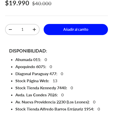
Precio de venta
Precio normal
$19.990
$40.000
Cant.
Añadir al carrito
Disminuir cantidad
Aumentar la cantidad
DISPONIBILIDAD:
Ahumada 011:
0
Apoquindo 6075:
0
Diagonal Paraguay 477:
0
Stock Página Web:
13
Stock Tienda Kennedy 7440:
0
Avda. Las Condes 7026:
0
Av. Nueva Providencia 2230 (Los Leones):
0
Stock Tienda Alfredo Barros Errázuriz 1954:
0