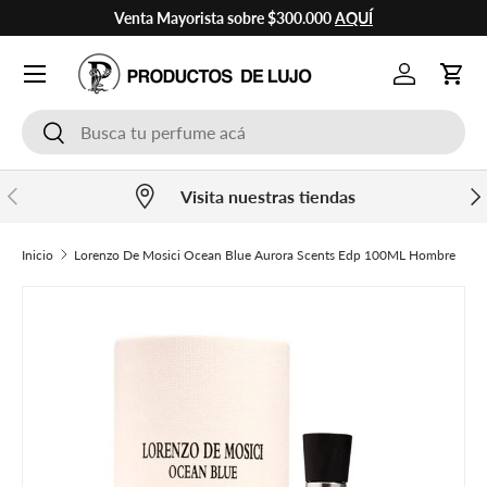
Venta Mayorista sobre $300.000
AQUÍ
Ir al contenido
Cuenta
Carr
Buscar
Buscar
Anterior
Sig
Visita nuestras tiendas
Inicio
Lorenzo De Mosici Ocean Blue Aurora Scents Edp 100ML Hombre
Ir directamente a la información del producto