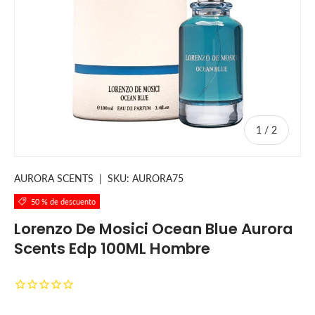
de
1
/
2
AURORA SCENTS
|
SKU:
AURORA75
50 % de descuento
Lorenzo De Mosici Ocean Blue Aurora
Scents Edp 100ML Hombre