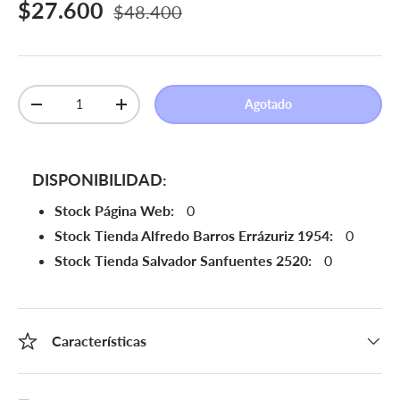
Precio de venta
Precio normal
$27.600
$48.400
Cant.
Agotado
Disminuir cantidad
Aumentar la cantidad
DISPONIBILIDAD:
Stock Página Web:
0
Stock Tienda Alfredo Barros Errázuriz 1954:
0
Stock Tienda Salvador Sanfuentes 2520:
0
Características