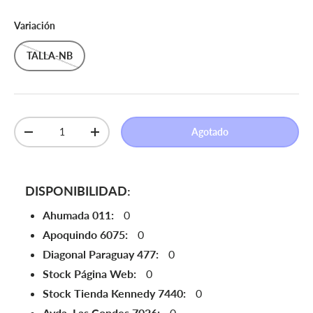
Variación
TALLA-NB
Cant.
Agotado
Disminuir cantidad
Aumentar la cantidad
DISPONIBILIDAD:
Ahumada 011:
0
Apoquindo 6075:
0
Diagonal Paraguay 477:
0
Stock Página Web:
0
Stock Tienda Kennedy 7440:
0
Avda. Las Condes 7026:
0