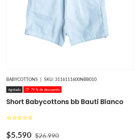
BABYCOTTONS
|
SKU:
3116111600NBB010
Agotado
79 % de descuento
Short Babycottons bb Bauti Blanco
Precio de venta
Precio normal
$5.590
$26.990