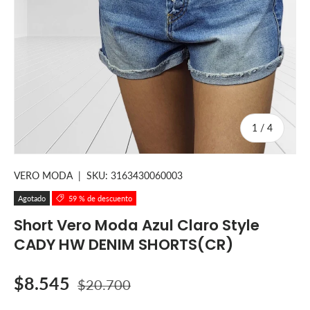
de
1
/
4
VERO MODA
|
SKU:
3163430060003
Agotado
59 % de descuento
Short Vero Moda Azul Claro Style
CADY HW DENIM SHORTS(CR)
Precio de venta
Precio normal
$8.545
$20.700