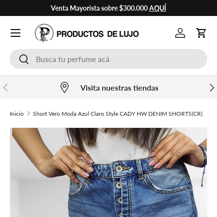
Venta Mayorista sobre $300.000
AQUÍ
Ir al contenido
Cuenta
Carr
Buscar
Buscar
Anterior
Sig
Visita nuestras tiendas
Inicio
Short Vero Moda Azul Claro Style CADY HW DENIM SHORTS(CR)
Ir directamente a la información del producto