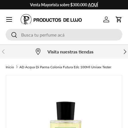
Venta Mayorista sobre $300.000
AQUÍ
Ir al contenido
Cuenta
Carr
Buscar
Buscar
Anterior
Sig
Visita nuestras tiendas
Inicio
AD Acqua Di Parma Colonia Futura Edc 100Ml Unisex Tester
Ir directamente a la información del producto