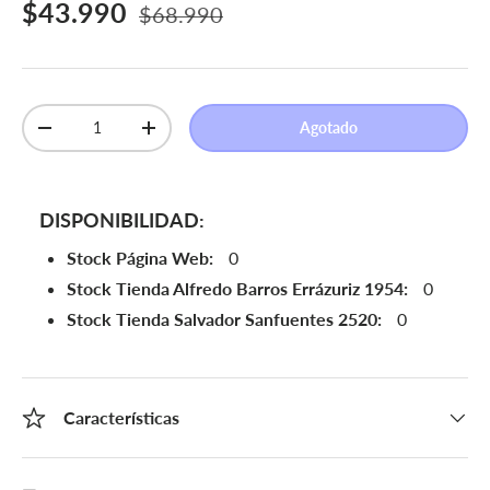
Precio de venta
Precio normal
$43.990
$68.990
Cant.
Agotado
Disminuir cantidad
Aumentar la cantidad
DISPONIBILIDAD:
Stock Página Web:
0
Stock Tienda Alfredo Barros Errázuriz 1954:
0
Stock Tienda Salvador Sanfuentes 2520:
0
Características