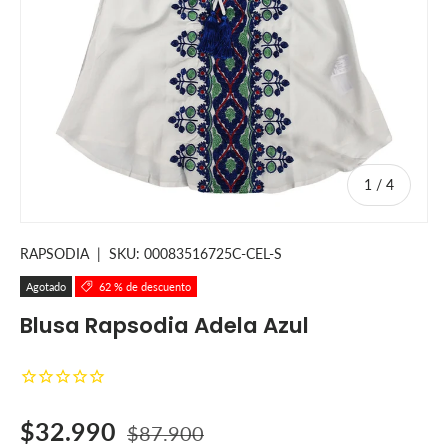
de
1
/
4
RAPSODIA
|
SKU:
00083516725C-CEL-S
Agotado
62 % de descuento
Blusa Rapsodia Adela Azul
Precio de venta
Precio normal
$32.990
$87.900