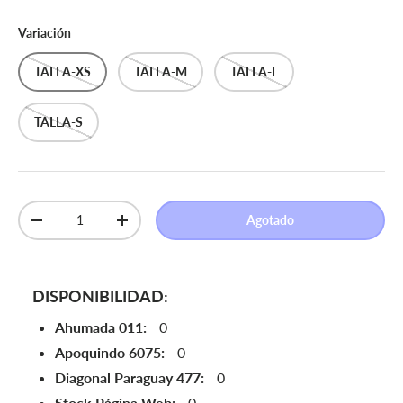
Variación
TALLA-XS
TALLA-M
TALLA-L
TALLA-S
Cant.
Agotado
Disminuir cantidad
Aumentar la cantidad
DISPONIBILIDAD:
Ahumada 011:
0
Apoquindo 6075:
0
Diagonal Paraguay 477:
0
Stock Página Web:
0