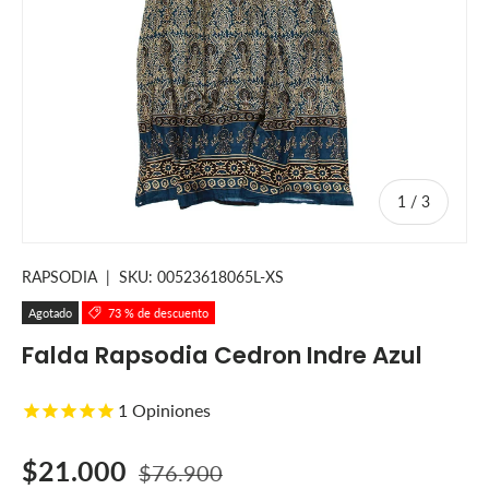
de
1
/
3
RAPSODIA
|
SKU:
00523618065L-XS
Agotado
73 % de descuento
Falda Rapsodia Cedron Indre Azul
1
Opiniones
Precio de venta
Precio normal
$21.000
$76.900