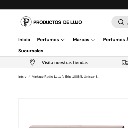
Ir al contenido
Buscar
Busc
Inicio
Perfumes
Marcas
Perfumes 
Sucursales
Visita nuestras tiendas
Inicio
Vintage Radio Lattafa Edp 100ML Unisex- Inspirado en Paragon Initio Parfums Prives
Ir directamente a la información del producto