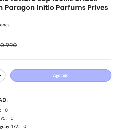
n Paragon Initio Parfums Prives
ones
ecio normal
venta
0.990
Agotado
Aumentar la cantidad
AD:
:
0
075:
0
aguay 477:
0