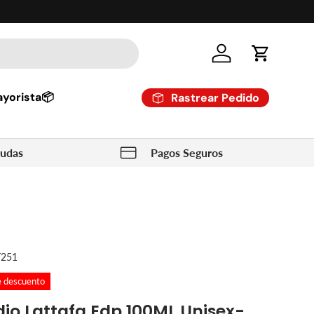
Cuenta
Carrito
yorista📦
Rastrear Pedido
dudas
Pagos Seguros
T251
e descuento
io Lattafa Edp 100ML Unisex-