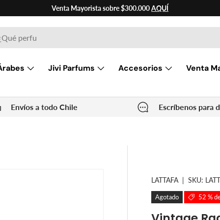
Venta Mayorista sobre $300.000
AQUÍ
ar
Árabes
Jivi Parfums
Accesorios
Venta Ma
Envíos a todo Chile
Escríbenos para 
LATTAFA
|
SKU:
LAT
Agotado
52 % d
Vintage Rad