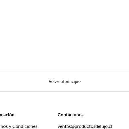
Volver al principio
rmación
Contáctanos
inos y Condiciones
ventas@productosdelujo.cl