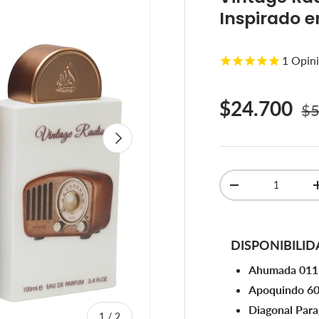
Inspirado e
1
Opini
Pr
Precio de 
$24.700
$5
Siguiente
Cant.
Disminuir cantidad
DISPONIBILID
Ahumada 011
Apoquindo 6
Diagonal Par
de
1
/
2